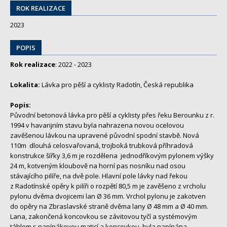
ROK REALIZACE
2023
POPIS
Rok realizace
: 2022 - 2023
Lokalita:
Lávka pro pěší a cyklisty Radotín, Česká republika
Popis:
Původní betonová lávka pro pěší a cyklisty přes řeku Berounku z r.
1994 v havarijním stavu byla nahrazena novou ocelovou
zavěšenou lávkou na upravené původní spodní stavbě. Nová
110m dlouhá celosvařovaná, trojboká trubková příhradová
konstrukce šířky 3,6 m je rozdělena jednodříkovým pylonem výšky
24 m, kotveným kloubově na horní pas nosníku nad osou
stávajícího pilíře, na dvě pole. Hlavní pole lávky nad řekou
z Radotínské opěry k pilíři o rozpětí 80,5 m je zavěšeno z vrcholu
pylonu dvěma dvojicemi lan Ø 36 mm. Vrchol pylonu je zakotven
do opěry na Zbraslavské straně dvěma lany Ø 48 mm a Ø 40 mm.
Lana, zakončená koncovkou se závitovou tyčí a systémovým
táhlem s napínákovou maticí a koncovkou, byla napínána