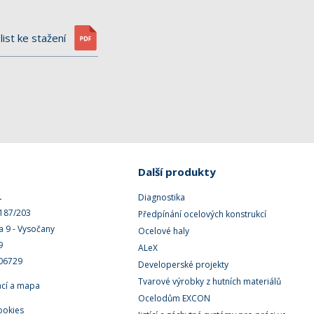
list ke stažení
Další produkty
.
Diagnostika
 187/203
Předpínání ocelových konstrukcí
a 9 - Vysočany
Ocelové haly
9
ALeX
506729
Developerské projekty
Tvarové výrobky z hutních materiálů
ací a mapa
Ocelodům EXCON
ookies