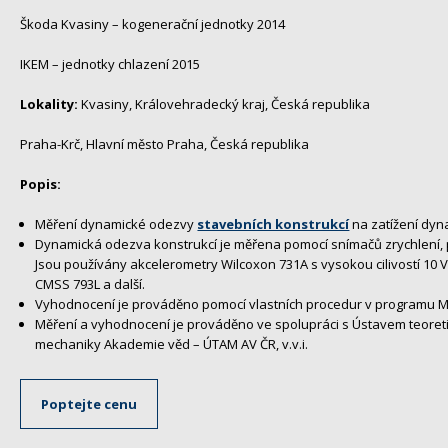
Škoda Kvasiny – kogenerační jednotky 2014
IKEM – jednotky chlazení 2015
Lokality:
Kvasiny, Královehradecký kraj, Česká republika
Praha-Krč, Hlavní město Praha, Česká republika
Popis:
Měření dynamické odezvy
stavebních konstrukcí
na zatížení dyna
Dynamická odezva konstrukcí je měřena pomocí snímačů zrychlení, 
Jsou používány akcelerometry Wilcoxon 731A s vysokou cilivostí 10 
CMSS 793L a další.
Vyhodnocení je prováděno pomocí vlastních procedur v programu M
Měření a vyhodnocení je prováděno ve spolupráci s Ústavem teoret
mechaniky Akademie věd – ÚTAM AV ČR, v.v.i.
Poptejte cenu