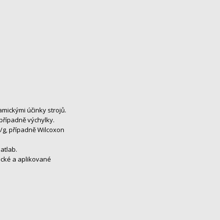
mickými účinky strojů.
případně výchylky.
V/g, případně Wilcoxon
atlab.
ické a aplikované