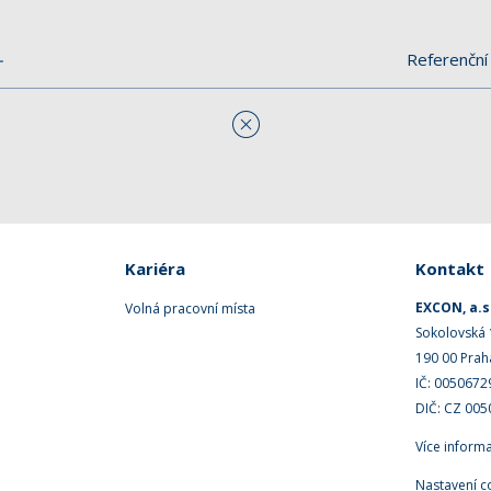
Referenční 
Kariéra
Kontakt
EXCON, a.s
Volná pracovní místa
Sokolovská
190 00 Prah
IČ: 0050672
DIČ: CZ 00
Více inform
Nastavení c