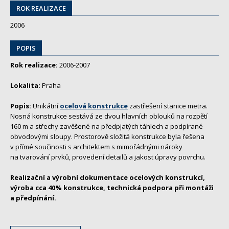
ROK REALIZACE
2006
POPIS
Rok realizace:
2006-2007
Lokalita:
Praha
Popis:
Unikátní
ocelová konstrukce
zastřešení stanice metra.
Nosná konstrukce sestává ze dvou hlavních oblouků na rozpětí
160 m a střechy zavěšené na předpjatých táhlech a podpírané
obvodovými sloupy. Prostorově složitá konstrukce byla řešena
v přímé součinosti s architektem s mimořádnými nároky
na tvarování prvků, provedení detailů a jakost úpravy povrchu.
Realizační a výrobní dokumentace ocelových konstrukcí,
výroba cca 40% konstrukce, technická podpora při montáži
a předpínání.