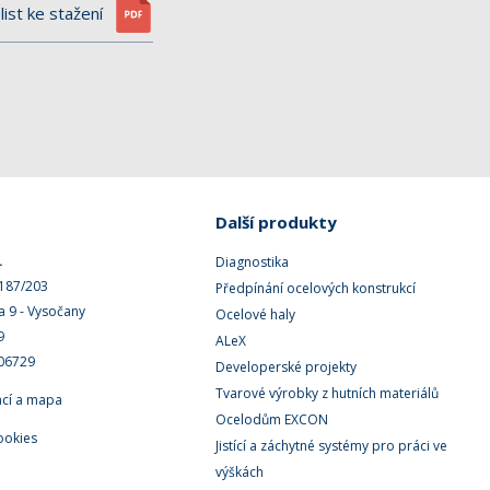
list ke stažení
Další produkty
.
Diagnostika
 187/203
Předpínání ocelových konstrukcí
a 9 - Vysočany
Ocelové haly
9
ALeX
506729
Developerské projekty
Tvarové výrobky z hutních materiálů
ací a mapa
Ocelodům EXCON
ookies
Jistící a záchytné systémy pro práci ve
výškách