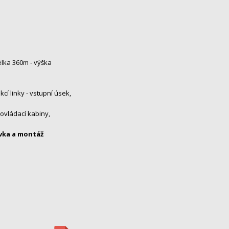
élka 360m - výška
í linky - vstupní úsek,
ovládací kabiny,
vka a montáž