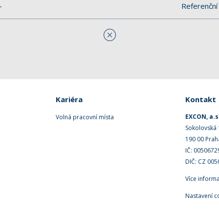
Referenční 
Kariéra
Kontakt
EXCON, a.s
Volná pracovní místa
Sokolovská
190 00 Prah
IČ: 0050672
DIČ: CZ 00
Více inform
Nastavení c