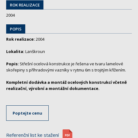
ROK REALIZACE
2004
POPIS
Rok realizace:
2004
Lokalita:
Lanškroun
Popis:
Střešní ocelová konstrukce je řešena ve tvaru lamelové
skořepiny s příhradovými vazníky v rytmu 6m s trojitým křížením.
Kompletní dodávka a montáž ocelových konstrukcí včetně
realizační, výrobní a montážní dokumentace.
Poptejte cenu
Referenční list ke stažení