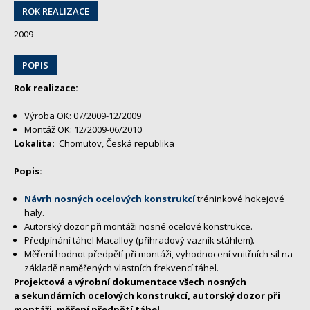
ROK REALIZACE
2009
POPIS
Rok realizace:
Výroba OK: 07/2009-12/2009
Montáž OK: 12/2009-06/2010
Lokalita:
Chomutov, Česká republika
Popis:
Návrh nosných ocelových konstrukcí
tréninkové hokejové
haly.
Autorský dozor při montáži nosné ocelové konstrukce.
Předpínání táhel Macalloy (příhradový vazník stáhlem).
Měření hodnot předpětí při montáži, vyhodnocení vnitřních sil na
základě naměřených vlastních frekvencí táhel.
Projektová a výrobní dokumentace všech nosných
a sekundárních ocelových konstrukcí, autorský dozor při
montáži, měření předpětí táhel.