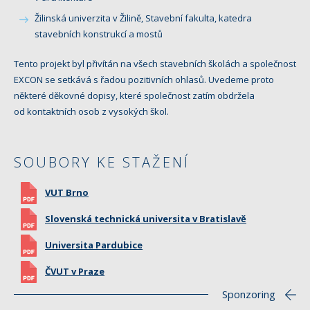
Žilinská univerzita v Žilině, Stavební fakulta, katedra
stavebních konstrukcí a mostů
Tento projekt byl přivítán na všech stavebních školách a společnost
EXCON se setkává s řadou pozitivních ohlasů. Uvedeme proto
některé děkovné dopisy, které společnost zatím obdržela
od kontaktních osob z vysokých škol.
SOUBORY KE STAŽENÍ
VUT Brno
Slovenská technická universita v Bratislavě
Universita Pardubice
ČVUT v Praze
Sponzoring