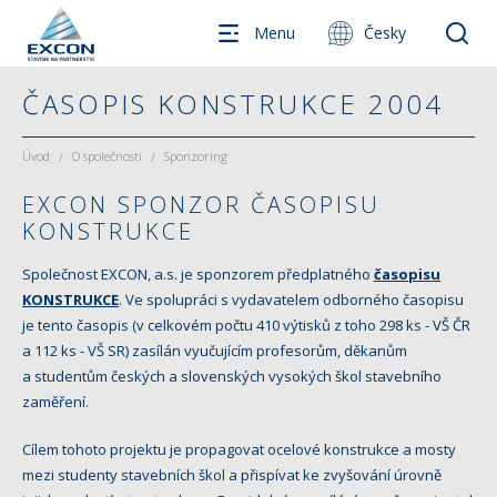
Menu
Česky
ČASOPIS KONSTRUKCE 2004
Úvod
O společnosti
Sponzoring
/
/
EXCON SPONZOR ČASOPISU
KONSTRUKCE
Společnost EXCON, a.s. je sponzorem předplatného
časopisu
KONSTRUKCE
. Ve spolupráci s vydavatelem odborného časopisu
je tento časopis (v celkovém počtu 410 výtisků z toho 298 ks - VŠ ČR
a 112 ks - VŠ SR) zasílán vyučujícím profesorům, děkanům
a studentům českých a slovenských vysokých škol stavebního
zaměření.
Cílem tohoto projektu je propagovat ocelové konstrukce a mosty
mezi studenty stavebních škol a přispívat ke zvyšování úrovně