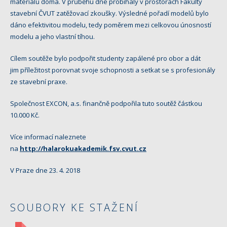
materiálů doma. V průběhu dne probíhaly v prostorách Fakulty
stavební ČVUT zatěžovací zkoušky. Výsledné pořadí modelů bylo
dáno efektivitou modelu, tedy poměrem mezi celkovou únosností
modelu a jeho vlastní tíhou.
Cílem soutěže bylo podpořit studenty zapálené pro obor a dát
jim příležitost porovnat svoje schopnosti a setkat se s profesionály
ze stavební praxe.
Společnost EXCON, a.s. finančně podpořila tuto soutěž částkou
10.000 Kč.
Více informací naleznete
na
http://halarokuakademik.fsv.cvut.cz
V Praze dne 23. 4. 2018
SOUBORY KE STAŽENÍ