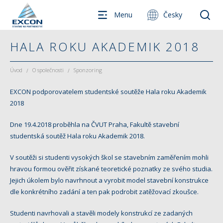
Menu
Česky
HALA ROKU AKADEMIK 2018
Úvod
O společnosti
Sponzoring
/
/
EXCON podporovatelem studentské soutěže Hala roku Akademik
2018
Dne 19.4.2018 proběhla na ČVUT Praha, Fakultě stavební
studentská soutěž Hala roku Akademik 2018.
V soutěži si studenti vysokých škol se stavebním zaměřením mohli
hravou formou ověřit získané teoretické poznatky ze svého studia.
Jejich úkolem bylo navrhnout a vyrobit model stavební konstrukce
dle konkrétního zadání a ten pak podrobit zatěžovací zkoušce.
Studenti navrhovali a stavěli modely konstrukcí ze zadaných