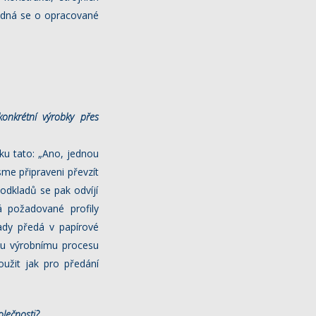
Jedná se o opracované
nkrétní výrobky přes
ku tato: „Ano, jednou
me připraveni převzít
odkladů se pak odvíjí
á požadované profily
lady předá v papírové
mu výrobnímu procesu
užit jak pro předání
olečnosti?