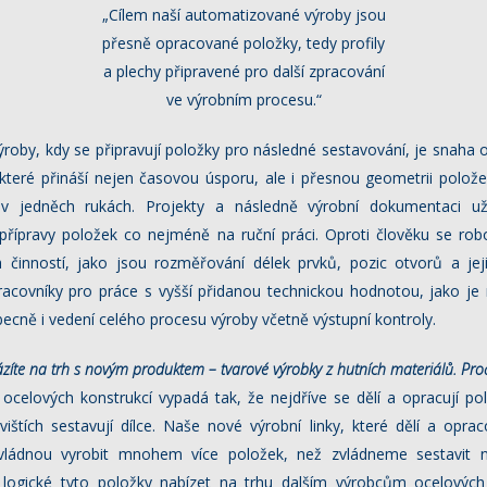
„Cílem naší automatizované výroby jsou
přesně opracované položky, tedy profily
a plechy připravené pro další zpracování
ve výrobním procesu.“
ýroby, kdy se připravují položky pro následné sestavování, je snaha 
teré přináší nejen časovou úsporu, ale i přesnou geometrii polože
 jedněch rukách. Projekty a následně výrobní dokumentaci u
přípravy položek co nejméně na ruční práci. Oproti člověku se ro
 činností, jako jsou rozměřování délek prvků, pozic otvorů a jeji
t pracovníky pro práce s vyšší přidanou technickou hodnotou, jako je
becně i vedení celého procesu výroby včetně výstupní kontroly.
cházíte na trh s novým produktem – tvarové
výrobky z hutních materiálů. Pro
celových konstrukcí vypadá tak, že nejdříve se dělí a opracují po
ištích sestavují dílce. Naše nové výrobní linky, které dělí a oprac
zvládnou vyrobit mnohem více položek, než zvládneme sestavit n
y logické tyto položky nabízet na trhu dalším výrobcům ocelových 