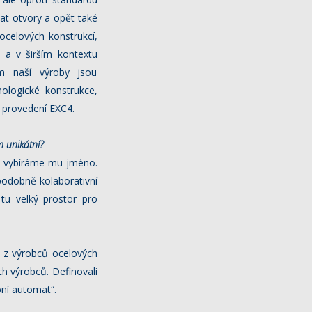
vat otvory a opět také
ocelových konstrukcí,
u a v širším kontextu
em naší výroby jsou
nologické konstrukce,
u provedení EXC4.
m unikátní?
a vybíráme mu jméno.
podobně kolaborativní
tu velký prostor pro
do z výrobců ocelových
h výrobců. Definovali
bní automat“.