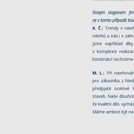
Novým sloganem fir
se v tomto
případě ba
K. Č.:
Trendy v navrh
návrhů u nás i v zahr
jsme například díky
v komplexní realiza
konstrukcí nechceme 
M. L.:
Při navrhování
pro zákazníka z hled
předpjaté ocelové 
staveb. Naše dlouhol
že kvalitní dílo vych
Máme ambice být na t