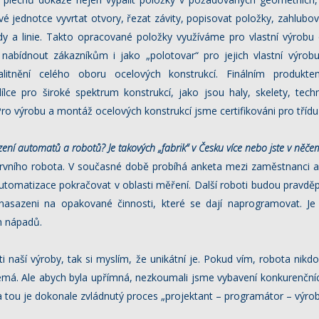
ové jednotce vyvrtat otvory, řezat závity, popisovat položky, zahlubo
y a linie. Takto opracované položky využíváme pro vlastní výrobu 
nabídnout zákazníkům i jako „polotovar“ pro jejich vlastní výrob
alitnění celého oboru ocelových konstrukcí. Finálním produkt
lce pro široké spektrum konstrukcí, jako jsou haly, skelety, tech
Pro výrobu a montáž ocelových konstrukcí jsme certifikováni pro tříd
zení automatů a robotů? Je takových
„fabrik“ v Česku více nebo jste v něče
ního robota. V současné době probíhá anketa mezi zaměstnanci 
omatizace pokračovat v oblasti měření. Další roboti budou pravdě
asazeni na opakované činnosti, které se dají naprogramovat. Je 
ch nápadů.
i naší výroby, tak si myslím, že unikátní je. Pokud vím, robota nik
emá. Ale abych byla upřímná, nezkoumali jsme vybavení konkurenčníc
 a tou je dokonale zvládnutý proces „projektant – programátor – výro