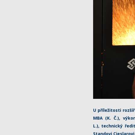
U příležitosti rozš
MBA (K. Č.), výko
L.), technický řed
Standovi Cieslarovi