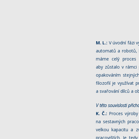
M. L.:
V úvodní fázi v
automatů a robotů, k
máme celý proces v
aby zůstalo v rámci 
opakováním stejných
filozofií je využíva
a svařování dílců a o
V této souvislosti při
K. Č.:
Proces výroby o
na sestavných pracov
velkou kapacitu a 
pracovištích. Je ted