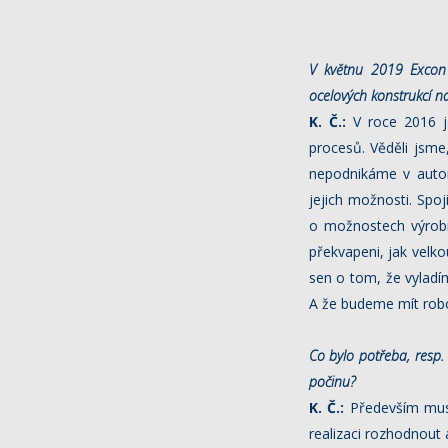
V květnu 2019 Excon 
ocelových konstrukcí
na
K. Č.:
V roce 2016 js
procesů. Věděli jsm
nepodnikáme v autom
jejich možnosti. Spoj
o možnostech výrobn
překvapeni, jak velk
sen o tom, že vyladí
A že budeme mít robot
Co bylo potřeba, resp
počinu?
K. Č.:
Především musí 
realizaci rozhodnout 