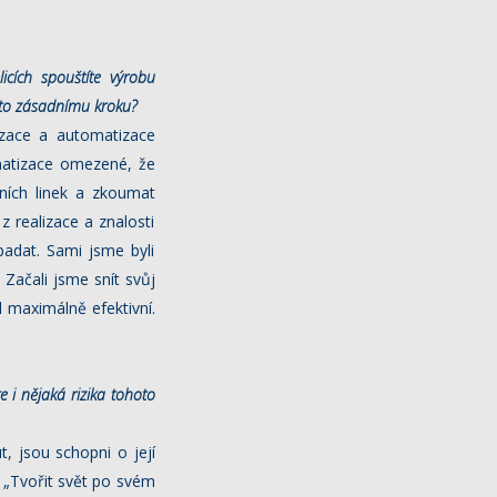
icích spouštíte výrobu
uto zásadnímu kroku?
lizace a automatizace
matizace omezené, že
ních linek a zkoumat
z realizace a znalosti
adat. Sami jsme byli
Začali jsme snít svůj
 maximálně efektivní.
 i nějaká rizika tohoto
t, jsou schopni o její
: „Tvořit svět po svém