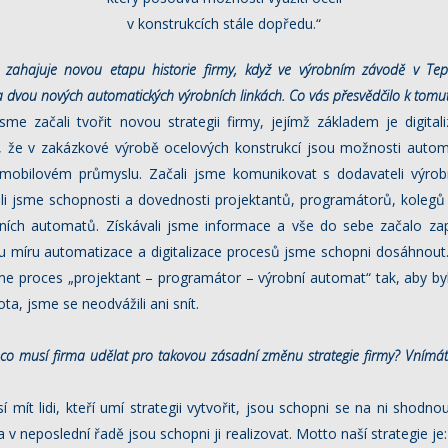
v konstrukcích stále dopředu.“
zahajuje novou etapu historie firmy, když ve
výrobním závodě v Tepl
 dvou nových automatických výrobních linkách. Co vás
přesvědčilo k tom
me začali tvořit novou strategii firmy, jejímž základem je digita
e, že v zakázkové výrobě ocelových konstrukcí jsou možnosti auto
obilovém průmyslu. Začali jsme komunikovat s dodavateli výrob
ili jsme schopnosti a dovednosti projektantů, programátorů, kolegů 
ích automatů. Získávali jsme informace a vše do sebe začalo zap
ou míru automatizace a digitalizace procesů jsme schopni dosáhnout. 
me proces „projektant – programátor – výrobní automat“ tak, aby byl
a, jsme se neodvážili ani snít.
. co musí firma udělat pro takovou zásadní
změnu strategie firmy? Vnímáte
mít lidi, kteří umí strategii vytvořit, jsou schopni se na ni shodnou
a v neposlední řadě jsou schopni ji realizovat. Motto naší strategie je