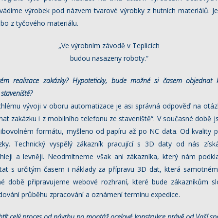
 uvádíme výrobek pod názvem tvarové výrobky z hutních materiálů. 
ebo z tyčového materiálu.
„Ve výrobním závodě v Teplicích
budou nasazeny roboty.“
tém realizace zakázky? Hypoteticky,
bude možné si časem objednat ko
 staveniště?
hlému vývoji v oboru automatizace je asi správná odpověď na otáz
at zakázku i z mobilního telefonu ze staveniště“. V současné době js
libovolném formátu, myšleno od papíru až po NC data. Od kvality p
ky. Technický vyspělý zákazník pracující s 3D daty od nás získ
chleji a levněji. Neodmítneme však ani zákazníka, který nám podk
ítat s určitým časem i náklady za přípravu 3D dat, která samotné
né době připravujeme webové rozhraní, které bude zákazníkům slo
edování průběhu zpracování a oznámení termínu expedice.
htít celý proces od návrhu po montáž
ocelové konstrukce právě od Vaší sp