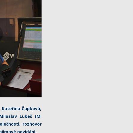
g. Kateřina Čapková,
Miloslav Lukeš (M.
olečnosti, rozhovor
ajímavé povídání.