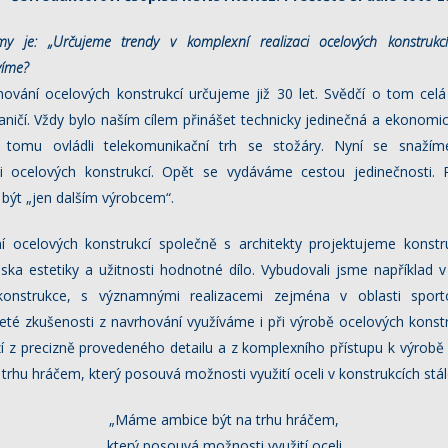
my je: „Určujeme trendy v komplexní
realizaci ocelových konstruk
víme?
ování ocelových konstrukcí určujeme již 30 let. Svědčí o tom celá
aničí. Vždy bylo naším cílem přinášet technicky jedinečná a ekonomic
 tomu ovládli telekomunikační trh se stožáry. Nyní se snažíme
ci ocelových konstrukcí. Opět se vydáváme cestou jedinečnosti. 
být „jen dalším výrobcem“.
 ocelových konstrukcí společně s architekty projektujeme konstru
iska estetiky a užitnosti hodnotné dílo. Vybudovali jsme například 
konstrukce, s významnými realizacemi zejména v oblasti sport
eté zkušenosti z navrhování využíváme i při výrobě ocelových konstr
ází z precizně provedeného detailu a z komplexního přístupu k výrobě
rhu hráčem, který posouvá možnosti využití oceli v konstrukcích stá
„Máme ambice být na trhu hráčem,
který posouvá možnosti využití oceli