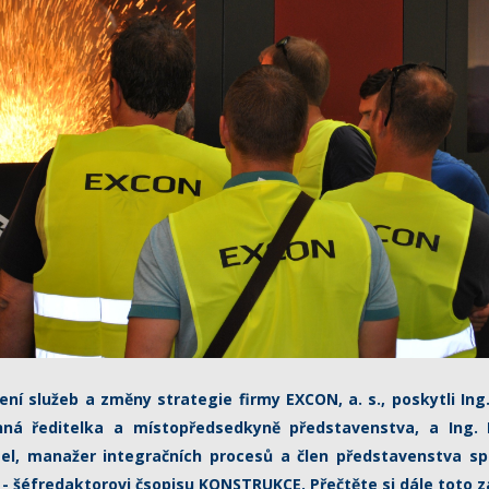
íření služeb a změny strategie firmy EXCON, a. s., poskytli In
nná ředitelka a místopředsedkyně představenstva, a Ing. 
itel, manažer integračních procesů a člen představenstva sp
 - šéfredaktorovi čsopisu KONSTRUKCE. Přečtěte si dále toto z