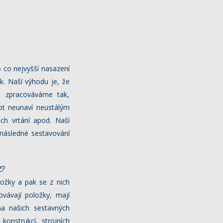
o co nejvyšší nasazení
k. Naší výhodu je, že
ž zpracováváme tak,
bot neunaví neustálým
ch vrtání apod. Naší
 následné sestavování
č?
ložky a pak se z nich
ovávají položky, mají
a našich sestavných
konstrukcí, strojních