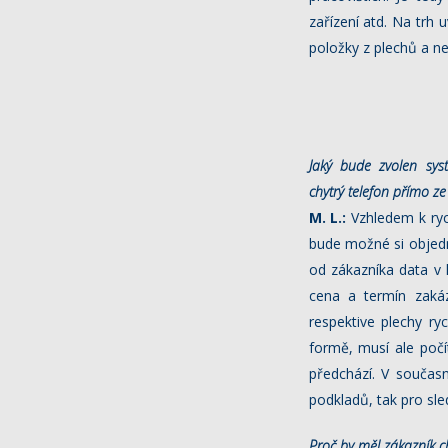
zařízení atd. Na trh
položky z plechů a n
Jaký bude zvolen sys
chytrý
telefon přímo ze
M. L.:
Vzhledem k ryc
bude možné si objedn
od zákazníka data v 
cena a termín zakáz
respektive plechy ry
formě, musí ale poč
předchází. V součas
podkladů, tak pro sl
Proč by měl zákazník c