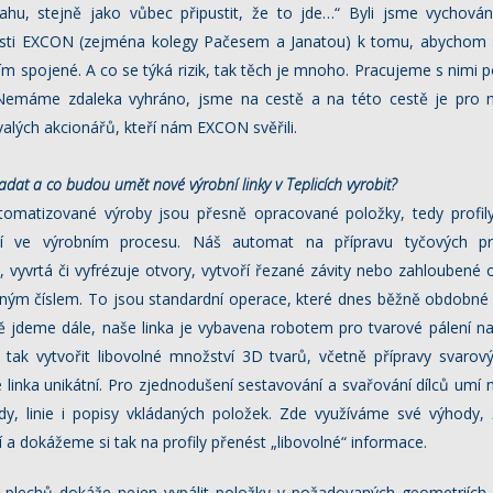
ahu, stejně jako vůbec připustit, že to jde…“ Byli jsme vychová
osti EXCON (zejména kolegy Pačesem a Janatou) k tomu, abychom s
 tím spojené. A co se týká rizik, tak těch je mnoho. Pracujeme s nimi 
Nemáme zdaleka vyhráno, jsme na cestě a na této cestě je pro
alých akcionářů, kteří nám EXCON svěřili.
ypadat a co budou
umět nové výrobní linky v Teplicích vyrobit?
omatizované výroby jsou přesně opracované položky, tedy profily
ní ve výrobním procesu. Náš automat na přípravu tyčových p
 vyvrtá či vyfrézuje otvory, vytvoří řezané závity nebo zahloubené 
čným číslem. To jsou standardní operace, které dnes běžně obdobné
obě jdeme dále, naše linka je vybavena robotem pro tvarové pálení n
 tak vytvořit libovolné množství 3D tvarů, včetně přípravy svaro
e linka unikátní. Pro zjednodušení sestavování a svařování dílců umí n
dy, linie i popisy vkládaných položek. Zde využíváme své výhody,
a dokážeme si tak na profily přenést „libovolné“ informace.
 plechů dokáže nejen vypálit položky v požadovaných geometriích, 