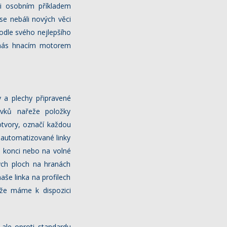
ni osobním příkladem
e nebáli nových věci
podle svého nejlepšího
 nás hnacím motorem
 a plechy připravené
rvků nařeže položky
otvory, označí každou
 automatizované linky
a konci nebo na volné
vých ploch na hranách
aše linka na profilech
 že máme k dispozici
ale oproti standardu