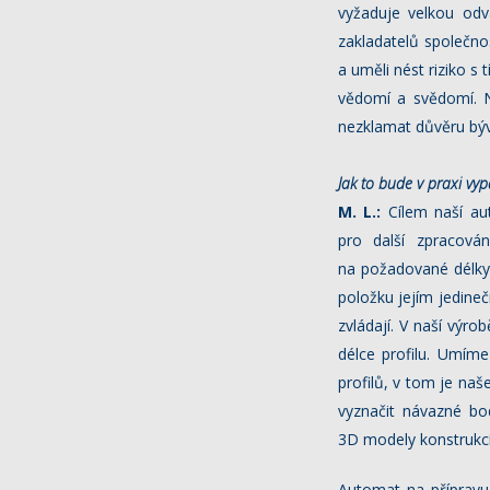
vyžaduje velkou odv
zakladatelů společn
a uměli nést riziko s
vědomí a svědomí. 
nezklamat důvěru býv
Jak to bude v praxi v
M. L.:
Cílem naší aut
pro další zpracová
na požadované délky,
položku jejím jedine
zvládají. V naší výr
délce profilu. Umíme
profilů, v tom je naš
vyznačit návazné bo
3D modely konstrukcí 
Automat na přípravu