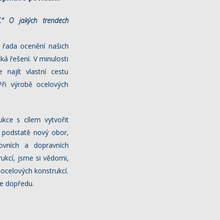
cí.“ O jakých trendech
 řada ocenění našich
ká řešení. V minulosti
 najít vlastní cestu
Při výrobě ocelových
kce s cílem vytvořit
v podstatě nový obor,
ovních a dopravních
ukcí, jsme si vědomi,
 ocelových konstrukcí.
le dopředu.