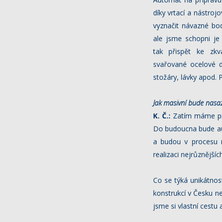
díky vrtací a nástroj
vyznačit návazné bod
ale jsme schopni je 
tak přispět ke zkv
svařované ocelové dí
stožáry, lávky apod. 
Jak masivní bude nasa
K. Č.:
Zatím máme prv
Do budoucna bude aut
a budou v procesu n
realizaci nejrůznější
Co se týká unikátnost
konstrukcí v Česku n
jsme si vlastní cestu