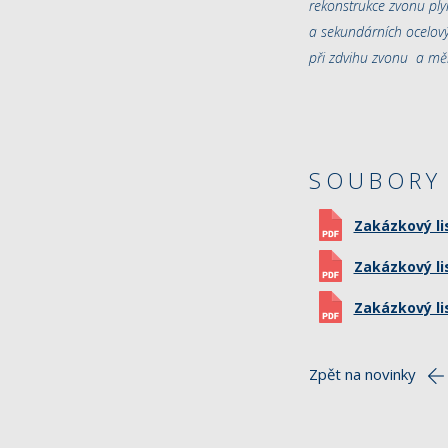
rekonstrukce zvonu pl
a sekundárních ocelový
při zdvihu zvonu a měř
SOUBORY 
Zakázkový li
Zakázkový li
Zakázkový li
Zpět na novinky