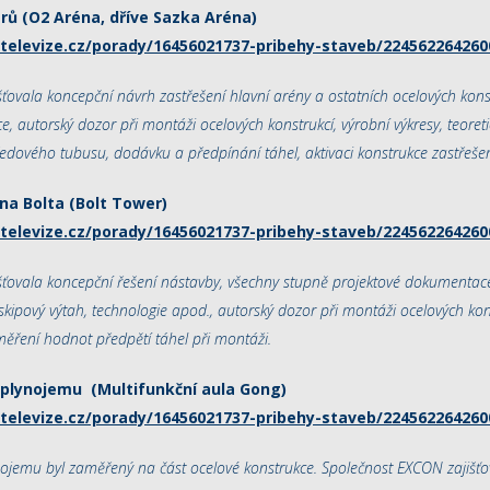
rů (O2 Aréna, dříve Sazka Aréna)
televize.cz/porady/16456021737-pribehy-staveb/224562264260
ťovala koncepční návrh zastřešení hlavní arény a ostatních ocelových kons
, autorský dozor při montáži ocelových konstrukcí, výrobní výkresy, teoret
edového tubusu, dodávku a předpínání táhel, aktivaci konstrukce zastřešen
na Bolta (Bolt Tower)
televize.cz/porady/16456021737-pribehy-staveb/224562264260
šťovala koncepční řešení nástavby, všechny stupně projektové dokumentac
skipový výtah, technologie apod., autorský dozor při montáži ocelových kon
měření hodnot předpětí táhel při montáži.
plynojemu (Multifunkční aula Gong)
televize.cz/porady/16456021737-pribehy-staveb/224562264260
nojemu byl zaměřený na část ocelové konstrukce. Společnost EXCON zajišťo