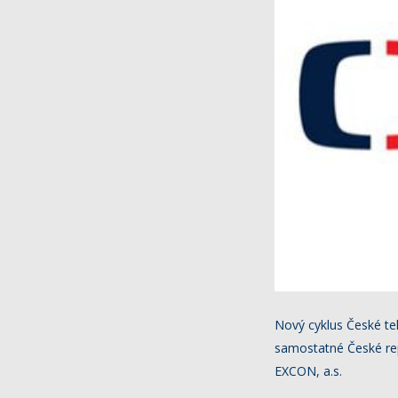
Nový cyklus České te
samostatné České repub
EXCON, a.s.