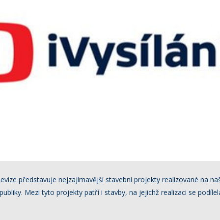
levize představuje nejzajímavější stavební projekty realizované na n
liky. Mezi tyto projekty patří i stavby, na jejichž realizaci se podílel