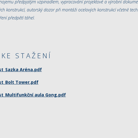
ynojemu předpjatým vzpinadlem, vypracování projektové a výrobní dokum
ch konstrukcí, autorský dozor při montáži ocelových konstrukcí včetně te
ení předpětí táhel.
KE STAŽENÍ
st_Sazka Aréna.pdf
st_Bolt Tower.pdf
st_Multifunkční aula Gong.pdf