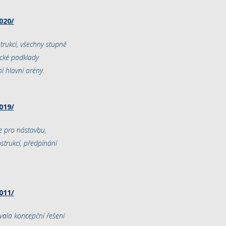
020/
trukcí, všechny stupně
ické podklady
í hlavní arény.
019/
e pro nástavbu,
strukcí, předpínání
011/
vala koncepční řešení