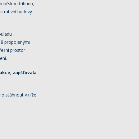
inářskou tribunu,
strativní budovy
ouladu
ně propojenými
řešní prostor
ení.
kce, zajišťovala
ho stáhnout v níže