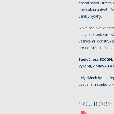
dostal novou střechu,
nová okna a dveře. V
vznikly výtahy.
Nová ocelová konstru
s architektonickým z
vaznicemi. Konstrukčn
pro umístění technolo
Společnost EXCON, 
výrobu, dodávku a 
Celý článek byl uveř
uvedeném souboru ke
SOUBORY 