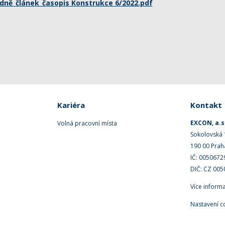
adně_článek_časopis Konstrukce 6/2022.pdf
Kariéra
Kontakt
EXCON, a.s
Volná pracovní místa
Sokolovská
190 00 Prah
IČ: 0050672
DIČ: CZ 00
Více inform
Nastavení c