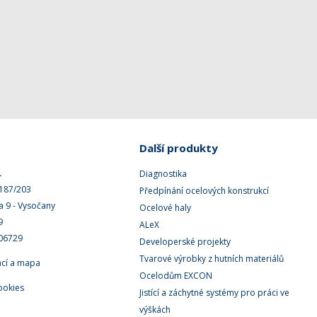
Další produkty
.
Diagnostika
 187/203
Předpínání ocelových konstrukcí
a 9 - Vysočany
Ocelové haly
9
ALeX
506729
Developerské projekty
Tvarové výrobky z hutních materiálů
ací a mapa
Ocelodům EXCON
ookies
Jistící a záchytné systémy pro práci ve
výškách