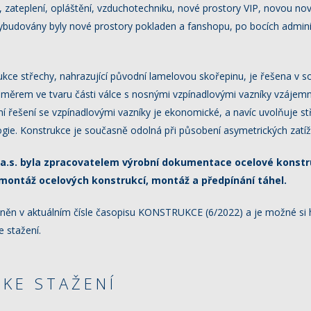
 zateplení, opláštění, vzduchotechniku, nové prostory VIP, novou nov
ybudovány byly nové prostory pokladen a fanshopu, po bocích admini
kce střechy, nahrazující původní lamelovou skořepinu, je řešena v s
áměrem ve tvaru části válce s nosnými vzpínadlovými vazníky vzájem
í řešení se vzpínadlovými vazníky je ekonomické, a navíc uvolňuje st
gie. Konstrukce je současně odolná při působení asymetrických zatíž
a.s. byla zpracovatelem výrobní dokumentace ocelové konstru
montáž ocelových konstrukcí, montáž a předpínání táhel.
ejněn v aktuálním čísle časopisu KONSTRUKCE (6/2022) a je možné si 
 stažení.
KE STAŽENÍ