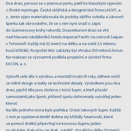
Dva draci, peroucí se o planoucí perlu, patří ke klasickým výjevům
z čínské mytologie. Česká sklářská a designérská firma LASVIT, a.
s., tento výjev materializovala do podoby obřího svítidla a zároveň
šperku tak obrovského, že se s ním nyní snaží o zápis
do Guinnessovy knihy rekordů. Dvacetitunoví draci se vlní
nad hlavami návštěvníků hotelu Imperial Pacific na ostrově Saipan
v Tichomoří. Každý má 32 metrů na délku a na sobě 2,5 milionu
kusů křišťálů. Rozpočet této zakázky byl zhruba 250 milionů korun.
Na realizaci se významně podílela projekční a výrobní firma
EXCON, a. s.
Vytvořit celé dílo s výrobou a montáží trvalo tři roky, během nichž
se měnil design a ladily se technické detaily. Výsledkem jsou dva
draci, jejichž těla jsou složena z tisíců šupin, a kteří působí
samostatně jako šperk, přičemž spolu dohromady vytvářejí jeden
klenot.
Na tělo jednoho tvora bylo potřeba 13 tisíc takových šupin. Každá
z nich je vypletená téměř dvěma sty křišťály Swarovski, které
se pomocí drátků připevňují na kovovou šupinu jeden
po druhém. Pokud by se drak „natáhl“, dosáhl by délky 50 metrů.