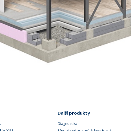
Další produkty
.
Diagnostika
 187/203
Předpínání ocelových konstrukcí