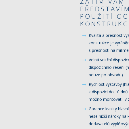
ZATÍM VÁM
PŘEDSTAVÍ
POUŽITÍ O
KONSTRUKC
Kvalita a přesnost vý
konstrukce je vyráb
s přesností na milime
Volná vnitřní dispozice
dispozičního řešení 
pouze po obvodu)
Rychlost výstavby (hl
k dispozici do 10 dn
možno montovat i v z
Garance kvality hlavn
nese nižší nároky na 
dodavatelů výplňovýc