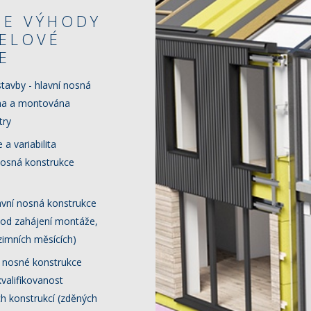
ME VÝHODY
CELOVÉ
E
stavby - hlavní nosná
ěna a montována
try
 a variabilita
(nosná konstrukce
avní nosná konstrukce
ů od zahájení montáže,
imních měsících)
í nosné konstrukce
kvalifikovanost
h konstrukcí (zděných