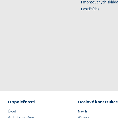
i montovaných skláda
i vnitřních)
O společnosti
Ocelové konstrukce
Úvod
Návrh
Vedení společnosti
Výroba