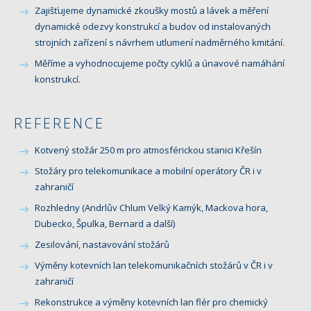
Zajišťujeme dynamické zkoušky mostů a lávek a měření
dynamické odezvy konstrukcí a budov od instalovaných
strojních zařízení s návrhem utlumení nadměrného kmitání.
Měříme a vyhodnocujeme počty cyklů a únavové namáhání
konstrukcí.
REFERENCE
Kotvený stožár 250 m pro atmosférickou stanici Křešín
Stožáry pro telekomunikace a mobilní operátory ČR i v
zahraničí
Rozhledny (Andrlův Chlum Velký Kamýk, Mackova hora,
Dubecko, Špulka, Bernard a další)
Zesilování, nastavování stožárů
Výměny kotevních lan telekomunikačních stožárů v ČR i v
zahraničí
Rekonstrukce a výměny kotevních lan flér pro chemický