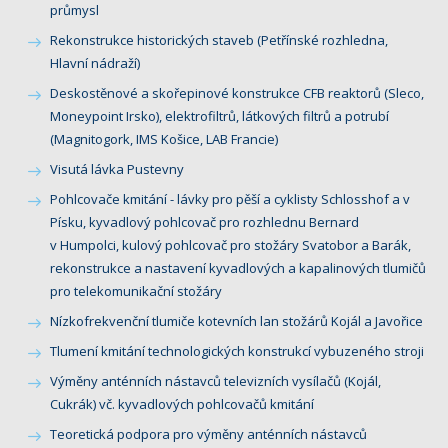
průmysl
Rekonstrukce historických staveb (Petřínské rozhledna,
Hlavní nádraží)
Deskostěnové a skořepinové konstrukce CFB reaktorů (Sleco,
Moneypoint Irsko), elektrofiltrů, látkových filtrů a potrubí
(Magnitogork, IMS Košice, LAB Francie)
Visutá lávka Pustevny
Pohlcovače kmitání - lávky pro pěší a cyklisty Schlosshof a v
Písku, kyvadlový pohlcovač pro rozhlednu Bernard
v Humpolci, kulový pohlcovač pro stožáry Svatobor a Barák,
rekonstrukce a nastavení kyvadlových a kapalinových tlumičů
pro telekomunikační stožáry
Nízkofrekvenční tlumiče kotevních lan stožárů Kojál a Javořice
Tlumení kmitání technologických konstrukcí vybuzeného stroji
Výměny anténních nástavců televizních vysílačů (Kojál,
Cukrák) vč. kyvadlových pohlcovačů kmitání
Teoretická podpora pro výměny anténních nástavců