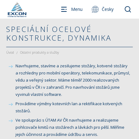
Menu
Česky
SPECIÁLNÍ OCELOVÉ
KONSTRUKCE, DYNAMIKA
Úvod
Ostatní produkty a služby
/
Navrhujeme, stavíme a zesilujeme stožáry, kotvené stožáry
a rozhledny pro mobilní operátory, telekomunikace, průmysl,
vědu a veřejný sektor. Máme téměř 2000 realizovaných
projektů v ČR i v zahraničí. Pro navrhování stožárů jsme
vyvinuli vlastní software.
Provádíme výměny kotevních lan a rektifikace kotvených
stožárů.
Ve spolupráci s ÚTAM AV ČR navrhujeme a realizujeme
pohlcovače kmitů na stožárech a lávkách pro pěší. Měříme
jejich účinnost a provádíme údržbu a servis.