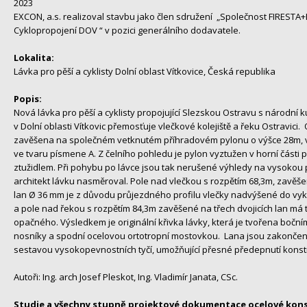
2023
EXCON, a.s. realizoval stavbu jako člen sdružení „Společnost FIREST
Cyklopropojení DOV “ v pozici generálního dodavatele.
Lokalita:
Lávka pro pěší a cyklisty Dolní oblast Vítkovice, Česká republika
Popis:
Nová lávka pro pěší a cyklisty propojující Slezskou Ostravu s národní 
v Dolní oblasti Vítkovic přemosťuje vlečkové kolejiště a řeku Ostravici.
zavěšena na společném vetknutém příhradovém pylonu o výšce 28m, 
ve tvaru písmene A. Z čelního pohledu je pylon vyztužen v horní část
ztužidlem. Při pohybu po lávce jsou tak nerušené výhledy na vysokou 
architekt lávku nasměroval. Pole nad vlečkou s rozpětím 68,3m, zavěše
lan Ø 36 mm je z důvodu průjezdného profilu vlečky nadvýšené do vy
a pole nad řekou s rozpětím 84,3m zavěšené na třech dvojicích lan má
opačného. Výsledkem je originální křivka lávky, která je tvořena bočn
nosníky a spodní ocelovou ortotropní mostovkou. Lana jsou zakončen
sestavou vysokopevnostních tyčí, umožňující přesné předepnutí konst
Autoři: Ing. arch Josef Pleskot, Ing. Vladimír Janata, CSc.
Studie a všechny stupně projektové dokumentace ocelové kons