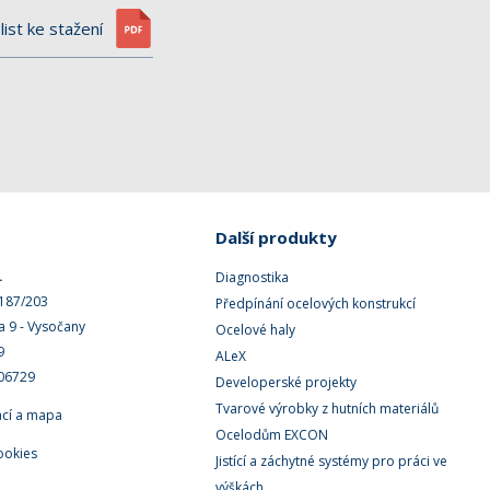
list ke stažení
Další produkty
.
Diagnostika
 187/203
Předpínání ocelových konstrukcí
a 9 - Vysočany
Ocelové haly
9
ALeX
506729
Developerské projekty
Tvarové výrobky z hutních materiálů
ací a mapa
Ocelodům EXCON
ookies
Jistící a záchytné systémy pro práci ve
výškách