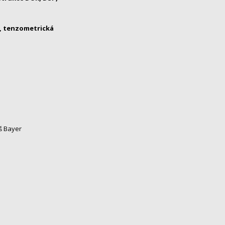
n, tenzometrická
áš Bayer