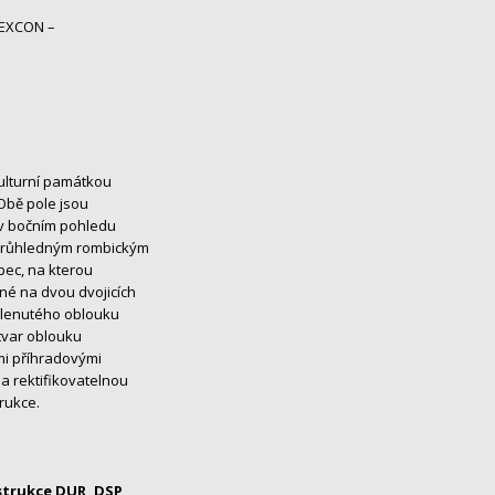
A+EXCON –
kulturní památkou
 Obě pole jsou
v bočním pohledu
i průhledným rombickým
pec, na kterou
né na dvou dvojicích
klenutého oblouku
 tvar oblouku
ími příhradovými
a rektifikovatelnou
rukce.
trukce DUR, DSP,