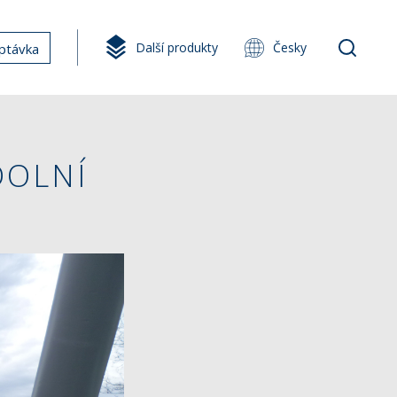
Další produkty
Česky
ptávka
DOLNÍ