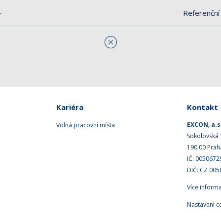
Referenční 
Kariéra
Kontakt
EXCON, a.s
Volná pracovní místa
Sokolovská
190 00 Prah
IČ: 0050672
DIČ: CZ 00
Více inform
Nastavení c