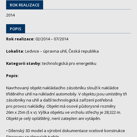
ROK REALIZACE
2014
POPIS
Rok realizace:
02/2014 – 07/2014
Lokalita:
Ledvice – úpravna uhlí, Česká republika
Kategorii stavby:
technologická pro energetiku
Popis:
Navrhovaný objekt nakládacího zásobníku slouží k nakládce
tříděného uhlí na nákladní automobily. V objektu jsou umístěny tři
zásobníky na uhlí a další technologická zařízení potřebná
pro provoz nakládky. Objekt má osové půdorysné rozměry
26m x 25m (š x v). Výška objektu ve vrcholu střechy je 28,322 m.
Objekt je celý opláštěný, není zateplen ani vytápěn.
• Dílenský 3D model a výrobní dokumentace ocelové konstrukce
Strojovny spalinových turbín