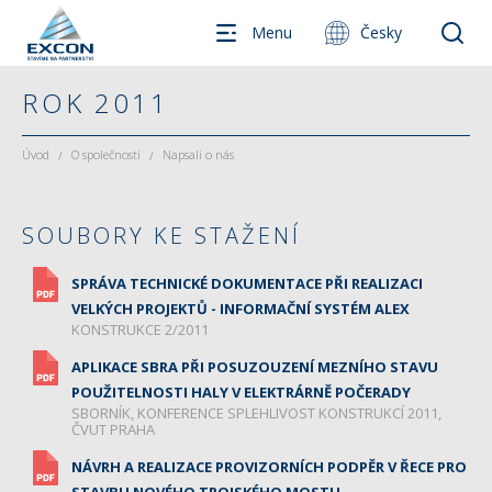
Menu
Česky
ROK 2011
Úvod
O společnosti
Napsali o nás
/
/
SOUBORY KE STAŽENÍ
SPRÁVA TECHNICKÉ DOKUMENTACE PŘI REALIZACI
VELKÝCH PROJEKTŮ - INFORMAČNÍ SYSTÉM ALEX
KONSTRUKCE 2/2011
APLIKACE SBRA PŘI POSUZOUZENÍ MEZNÍHO STAVU
POUŽITELNOSTI HALY V ELEKTRÁRNĚ POČERADY
SBORNÍK, KONFERENCE SPLEHLIVOST KONSTRUKCÍ 2011,
ČVUT PRAHA
NÁVRH A REALIZACE PROVIZORNÍCH PODPĚR V ŘECE PRO