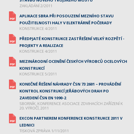
STAVBU NOVÉHO TROJSKÉHO MOSTU
ZAKLÁDÁNÍ 2/2011
APLIKACE SBRA PŘI POSOUZENÍ MEZNÍHO STAVU
POUŽITELNOSTI HALY V ELEKTRÁRNĚ POČERADY
KONSTRUKCE 4/2011
PŘEDPJATÉ KONSTRUKCE ZASTŘEŠENÍ VELKÝ ROZPĚTÍ -
PROJEKTY A REALIZACE
KONSTRUKCE 4/2011
MEZINÁRODNÍ OCENĚNÍ ČESKÝCH VÝROBCŮ OCELOVÝCH
KONSTRUKCÍ
KONSTRUKCE 5/2011
KONEČNÉ ŘEŠENÍ NÁHRADY ČSN 73 2601 – PROVÁDĚNÍ
KONTROL KONSTRUKCÍ JEŘÁBOVÝCH DRAH PO
ZAVEDENÍ ČSN EN 1090-2
SBORNÍK, KONFERENCE ASOCIACE ZDVIHACÍCH ZAŘÍZENÍ K
20. VÝROČÍ, 2011
EXCON PARTNEREM KONFERENCE KONSTRUKCE 2011 V
LEDNICI
TISKOVÁ ZPRÁVA 1/11/2011