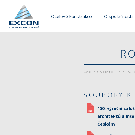
Ocelové konstrukce
O společnosti
RO
Úvod
O společnosti
Napsali 
/
/
SOUBORY K
150. výroční zalo
architektů a inže
Českém