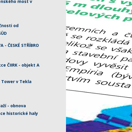
enského most v
čnosti od
 SÜD
A - ČESKÉ STŘÍBRO
ce ČIIRK - objekt A
t Tower v Tekla
raží - obnova
ce historické haly