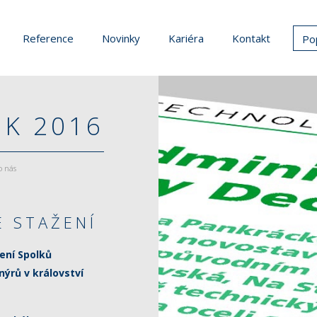
Reference
Novinky
Kariéra
Kontakt
Po
K 2016
o nás
E STAŽENÍ
žení Spolků
nýrů v království