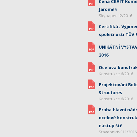
Cena ČKAIT Kom
Jaroměři
Skypaper 12/2016
Certifikát Výjime
společnosti TÜV
UNIKÁTNÍ VÝSTAV
2016
Ocelová konstruk
Konstrukce 6/2016
Projektování Bol
Structures
Konstrukce 6/2016
Praha hlavní nád
ocelové konstruk
nástupiště
Stavebnictví 11/2016