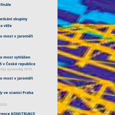
finále
setkání skupiny
 a věže
 most v Jaroměři
o most vyhlášen
5 v České republice
vský zpravodaj 19/15
 most v Jaroměři
y ve stanici Praha
/2015
erence KONSTRUKCE