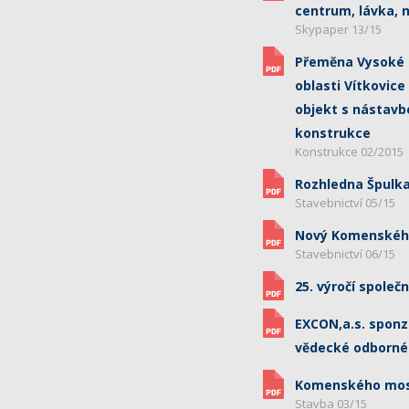
centrum, lávka, n
Skypaper 13/15
Přeměna Vysoké p
oblasti Vítkovice
objekt s nástavb
konstrukce
Konstrukce 02/2015
Rozhledna Špulk
Stavebnictví 05/15
Nový Komenského
Stavebnictví 06/15
25. výročí společ
EXCON,a.s. spon
vědecké odborné 
Komenského most
Stavba 03/15