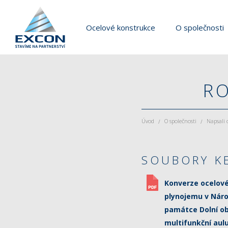
Ocelové konstrukce
O společnosti
RO
Úvod
O společnosti
Napsali 
/
/
SOUBORY K
Konverze ocelov
plynojemu v Náro
památce Dolní ob
multifunkční aul