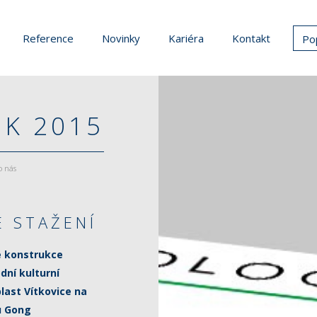
Reference
Novinky
Kariéra
Kontakt
Po
K 2015
o nás
E STAŽENÍ
é konstrukce
dní kulturní
last Vítkovice na
u Gong