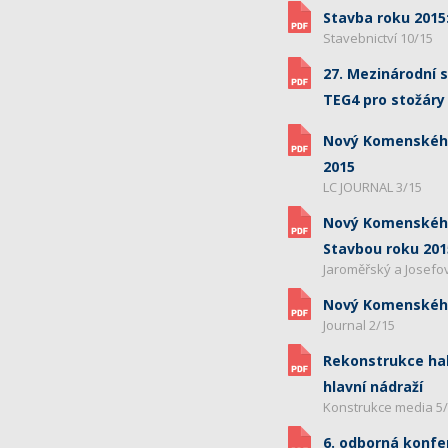
Stavba roku 2015:
Stavebnictví 10/15
27. Mezinárodní 
TEG4 pro stožáry
Nový Komenského
2015
LC JOURNAL 3/15
Nový Komenskéh
Stavbou roku 201
Jaroměřský a Josefo
Nový Komenského
Journal 2/15
Rekonstrukce hal
hlavní nádraží
Konstrukce media 5
6. odborná konf