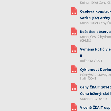
Kniha, 10 let Ceny Č
Ocelová konstruk
Sazka (O2) arény
Kniha, 10 let Ceny Č
Košetice observa
Kniha, Český hydrom
(ČHMÚ)
Výměna kotlů v e
II
Ročenka ČKAIT
Cyklomost Devín
Inženýrské stavby z
III.díl, ČKAIT
Ceny ČKAIT 2014 z
Cena inženýrské
Stavebnictví 04/15
V ceně ČKAIT us