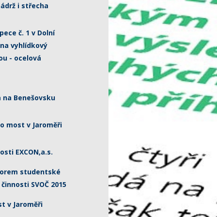
ádrž i střecha
ece č. 1 v Dolní
 na vyhlídkový
ou - ocelová
a na Benešovsku
 most v Jaroměři
nosti EXCON,a.s.
zorem studentské
činnosti SVOČ 2015
 v Jaroměři