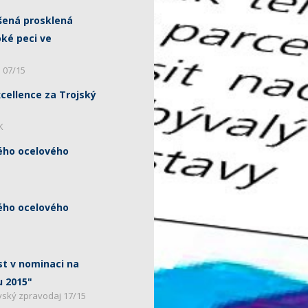
šená prosklená
ké peci ve
u 07/15
cellence za Trojský
K
ého ocelového
ého ocelového
 v nominaci na
u 2015"
vský zpravodaj 17/15