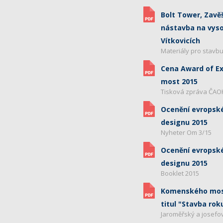
Bolt Tower, Zavě
nástavba na vyso
Vítkovicích
Materiály pro stavb
Cena Award of Ex
most 2015
Tisková zpráva ČAO
Ocenění evropsk
designu 2015
Nyheter Om 3/15
Ocenění evropsk
designu 2015
Booklet 2015
Komenského most
titul "Stavba rok
Jaroměřský a josefo