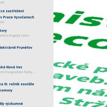
KAIT
ce zastřešení
 v Praze Vysočanech
KAIT
tory
eteorologický ústav
lektrárně Prunéřov
ská Nová Ves
emí Visegradské čtyřky –
a XI. ročník soutěže
 komory
pěly výzkumné