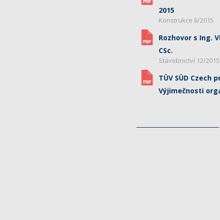
2015
Konstrukce 6/2015
Rozhovor s Ing. 
CSc.
Stavebnictví 12/2015
TÜV SÜD Czech pr
Výjimečnosti org